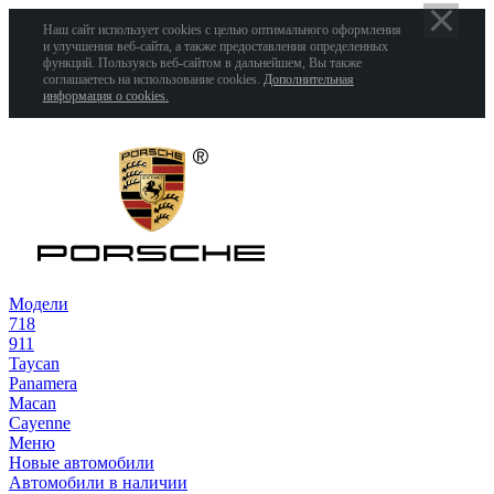
Наш сайт использует cookies с целью оптимального оформления
и улучшения веб-сайта, а также предоставления определенных
функций. Пользуясь веб-сайтом в дальнейшем, Вы также
соглашаетесь на использование cookies.
Дополнительная
информация о cookies.
Модели
718
911
Taycan
Panamera
Macan
Cayenne
Меню
Новые автомобили
Автомобили в наличии