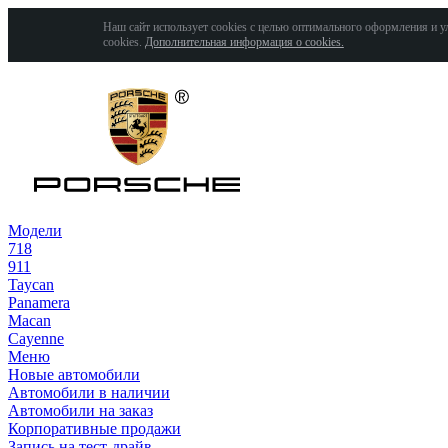
Наш сайт использует cookies с целью оптимального оформления и у
cookies.
Дополнительная информация о cookies.
Модели
718
911
Taycan
Panamera
Macan
Cayenne
Меню
Новые автомобили
Автомобили в наличии
Автомобили на заказ
Корпоративные продажи
Запись на тест-драйв