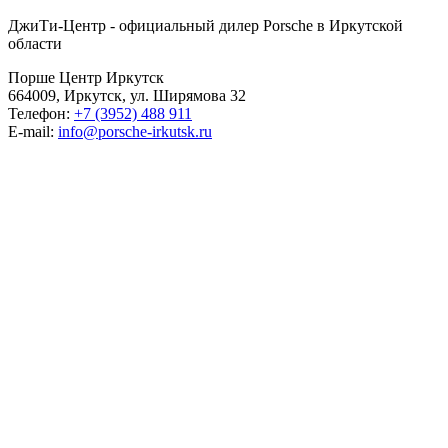
ДжиТи-Центр - официальный дилер Porsche в Иркутской
области
Порше Центр Иркутск
664009, Иркутск, ул. Ширямова 32
Телефон:
+7 (3952) 488 911
E-mail:
info@porsche-irkutsk.ru