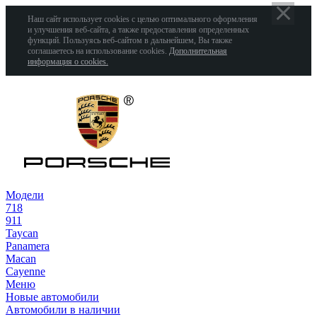
Наш сайт использует cookies с целью оптимального оформления
и улучшения веб-сайта, а также предоставления определенных
функций. Пользуясь веб-сайтом в дальнейшем, Вы также
соглашаетесь на использование cookies.
Дополнительная
информация о cookies.
Модели
718
911
Taycan
Panamera
Macan
Cayenne
Меню
Новые автомобили
Автомобили в наличии