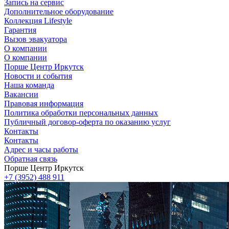
Запись на сервис
Дополнительное оборудование
Коллекция Lifestyle
Гарантия
Вызов эвакуатора
О компании
О компании
Порше Центр Иркутск
Новости и события
Наша команда
Вакансии
Правовая информация
Политика обработки персональных данных
Публичный договор-оферта по оказанию услуг
Контакты
Контакты
Адрес и часы работы
Обратная связь
Порше Центр Иркутск
+7 (3952) 488 911