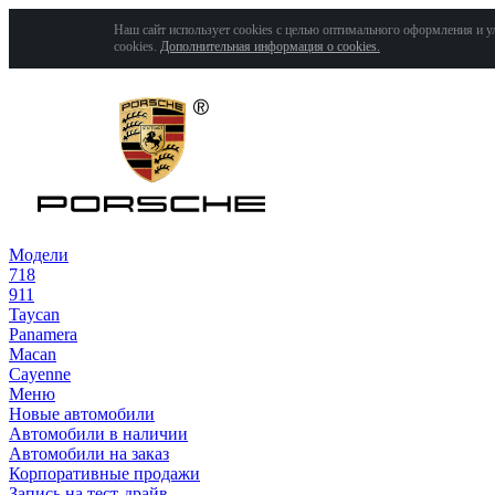
Наш сайт использует cookies с целью оптимального оформления и у
cookies.
Дополнительная информация о cookies.
Модели
718
911
Taycan
Panamera
Macan
Cayenne
Меню
Новые автомобили
Автомобили в наличии
Автомобили на заказ
Корпоративные продажи
Запись на тест-драйв