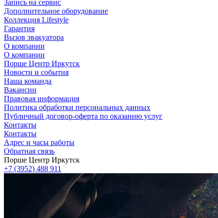
Запись на сервис
Дополнительное оборудование
Коллекция Lifestyle
Гарантия
Вызов эвакуатора
О компании
О компании
Порше Центр Иркутск
Новости и события
Наша команда
Вакансии
Правовая информация
Политика обработки персональных данных
Публичный договор-оферта по оказанию услуг
Контакты
Контакты
Адрес и часы работы
Обратная связь
Порше Центр Иркутск
+7 (3952) 488 911