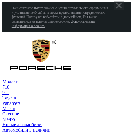
Наш сайт использует cookies с целью оптимального оформления
и улучшения веб-сайта, а также предоставления определенных
функций. Пользуясь веб-сайтом в дальнейшем, Вы также
соглашаетесь на использование cookies.
Дополнительная
информация о cookies.
Модели
718
911
Taycan
Panamera
Macan
Cayenne
Меню
Новые автомобили
Автомобили в наличии